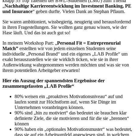
knapp 55 Top Talenten der BWL-Studenten (LMU) zum Thema
„
Nachhaltige Karriereentwicklung im Investment Banking, PE
und Insurance
“ geben durfte. Vielen Dank an Stephan Pflaum.
Sie waren ambitioniert, wissbegierig, neugierig und herausfordernd
in ihren Fragestellungen. Sie wollten ganz genau wissen, wie der
Hase läuft. Und das ist auch gut so!
In meinem Workshop Part: „
Personal Fit = Entrepreneurial
Match”
erstellten wir von jedem einzelnen Studenten seine
individuelle „Personal Brand“ und ein eigenes „LAB Profile“ um
exakt herauszustellen wie sie wirklich ticken, wie sie in ihrer
Außenwirkung wahrgenommen werden möchten und was sie von
ihrem potentiellen Arbeitgeber erwarten!
Hier ein Auszug der spannendsten Ergebnisse der
zusammengefassten „LAB Profile“
80% weisen ein „proaktives Motivationsniveau“ auf und
laufen somit zur Höchstform auf, wenn Sie Dinge im
Unternehmen voranbringen können.
90% sind „hin zu motiviert“ das bedeutet sie brauchen klar
definierte Ziele, die sie motivieren und für die sie „brennen“
können
90% haben ein „optionales Motivationsmuster“ was bedeutet,
dass sie auf ein Arbeitsumfeld angewiesen sind, in welchem